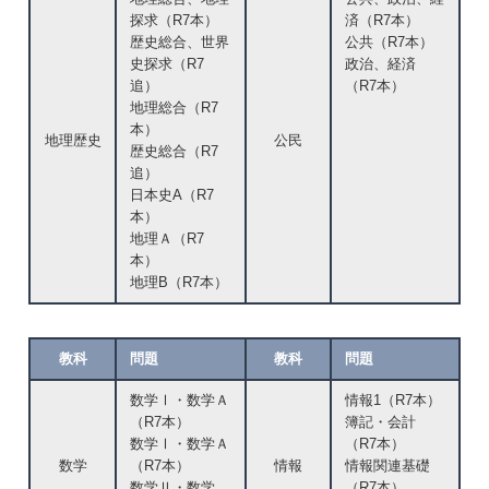
探求（R7本）
済（R7本）
歴史総合、世界
公共（R7本）
史探求（R7
政治、経済
追）
（R7本）
地理総合（R7
本）
地理歴史
公民
歴史総合（R7
追）
日本史A（R7
本）
地理Ａ（R7
本）
地理B（R7本）
教科
問題
教科
問題
数学Ⅰ・数学Ａ
情報1（R7本）
（R7本）
簿記・会計
数学Ⅰ・数学Ａ
（R7本）
数学
（R7本）
情報
情報関連基礎
数学Ⅱ・数学
（R7本）