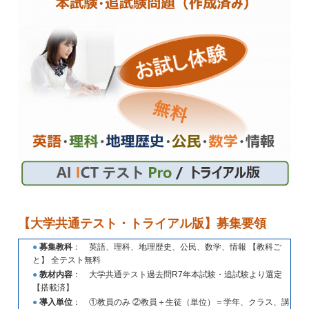
【大学共通テスト・トライアル版】募集要領
●
募集教科
： 英語、理科、地理歴史、公民、数学、情報 【教科ご
と】 全テスト無料
●
教材内容
： 大学共通テスト過去問R7年本試験・追試験より選定
【搭載済】
●
導入単位
： ①教員のみ ②教員＋生徒（単位）＝学年、クラス、講