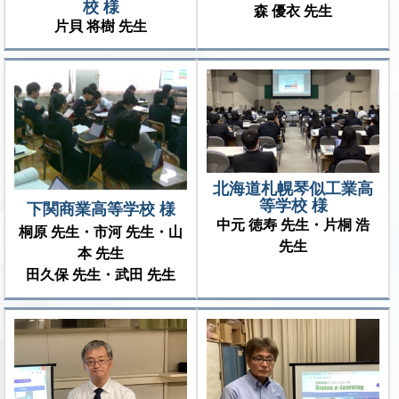
校 様
森 優衣 先生
片貝 将樹 先生
北海道札幌琴似工業高
等学校 様
下関商業高等学校 様
中元 徳寿 先生・片桐 浩
桐原 先生・市河 先生・山
先生
本 先生
田久保 先生・武田 先生