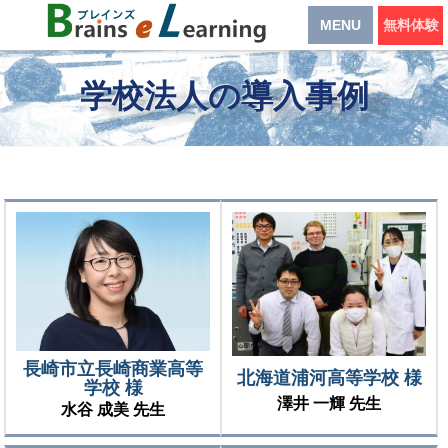
MENU
無料体験
学校法人の導入事例
長崎市立長崎商業高等
北海道浦河高等学校 様
学校 様
澤井 一輝 先生
水谷 成美 先生