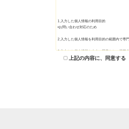
1.入力した個人情報の利用目的

•お問い合わせ対応のため

2.入力した個人情報を利用目的の範囲内で専
3.入力した個人情報を本人の同意なしに第三者
（法令に基づく開示依頼を除く）

上記の内容に、同意する
4.個人情報の入力は任意ですが、もし入力さ
5.取得した個人情報の開示等の請求は、お問