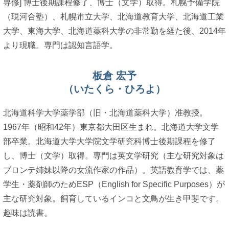
専修] 博士後期課程修了、博士（文学）取得。札幌予備学院
（現河合塾）、札幌市立大学、北海道教育大学、北海道工業
大学、東海大学、北海道薬科大学の非常勤を経た後、2014年
より現職。専門は認知言語学。
板倉 宏予
（いたくら・ひろよ）
北海道科学大学薬学部（旧・北海道薬科大学）准教授。
1967年（昭和42年）東京都大田区生まれ。北海道大学文学
部卒業。北海道大学大学院文学研究科博士後期課程を修了
し、博士（文学）取得。専門は英文学研究（主な研究対象は
ブロンテ姉妹以降の女流作家の作品）。英語教育学では、薬
学生・薬剤師のためESP（English for Specific Purposes）が
主な研究対象。飼育しているインコと文鳥が生き甲斐です。
趣味は読書。