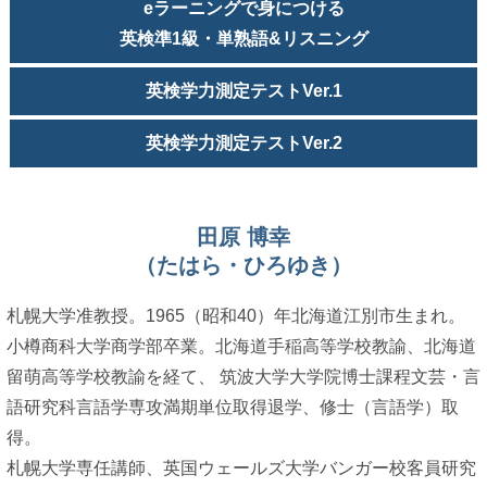
eラーニングで身につける
英検準1級・単熟語&リスニング
英検学力測定テストVer.1
英検学力測定テストVer.2
田原 博幸
（たはら・ひろゆき）
札幌大学准教授。1965（昭和40）年北海道江別市生まれ。
小樽商科大学商学部卒業。北海道手稲高等学校教諭、北海道
留萌高等学校教諭を経て、 筑波大学大学院博士課程文芸・言
語研究科言語学専攻満期単位取得退学、修士（言語学）取
得。
札幌大学専任講師、英国ウェールズ大学バンガー校客員研究