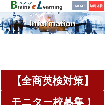
MENU
無料体験
Information
【全商英検対策】
モニター校募集！