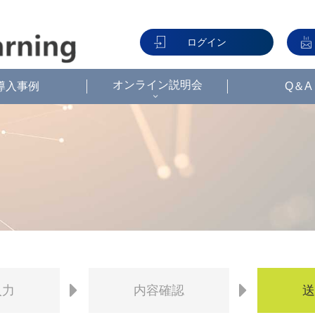
ログイン
オンライン説明会
導入事例
Q＆A
入力
内容
確認