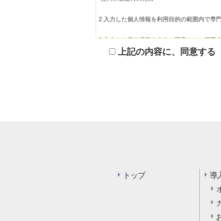
2.入力した個人情報を利用目的の範囲内で専
3.入力した個人情報を本人の同意なしに第三者
（法令に基づく開示依頼を除く）

上記の内容に、同意する
4.個人情報の入力は任意ですが、もし入力さ
5.取得した個人情報の開示等の請求は、お問
トップ
導