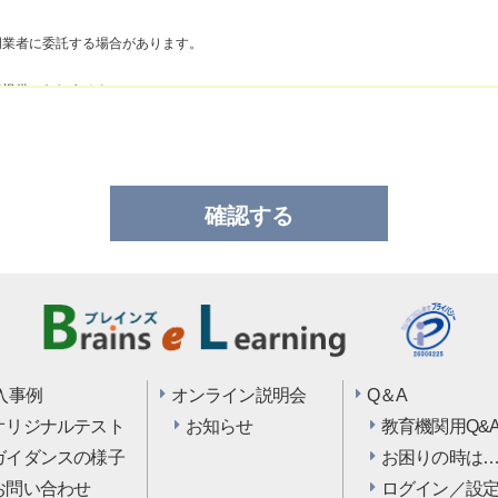
門業者に委託する場合があります。

提供いたしません。

れなかった場合、上記１項の業務が達成できないことがあります。

合せ窓口にお申し出ください。

    札幌市中央区北2条西10丁目2-7 Wall Tower 502号

    個人情報保護管理責任者：荒木真二（取締役）

入事例
オンライン説明会
Q＆A
オリジナルテスト
お知らせ
教育機関用Q&
ガイダンスの様子
お困りの時は
お問い合わせ
ログイン／設