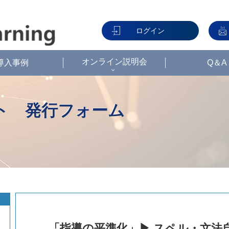
ログイン
オンライン説明会
導入事例
Q＆A
「指導の平準化」▶ スペル・文法