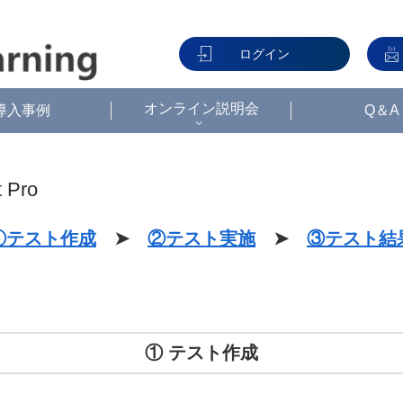
ログイン
オンライン説明会
導入事例
Q＆A
Pro
①テスト作成
➤
②テスト実施
➤
③テスト結
① テスト作成