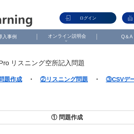
ログイン
オンライン説明会
導入事例
Q＆A
tPro リスニング空所記入問題
問題作成
・
②リスニング問題
・
③CSVデ
① 問題作成