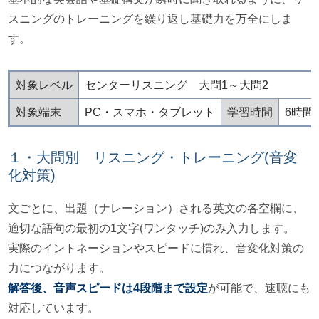
スニングのトレーニングを繰り返し基礎力を万全にしま
す。
対象レベル
センターリスニング 大問1～大問2
対象端末
PC・スマホ・タブレット
学習時間
6時間
１・大問別 リスニング・トレーニング(音変
化対策)
文ごとに、出題（ナレーション）される英文の各空欄に、
適切な語句の最初の1文字(ワンタッチ)のみ入力します。
実際のイントネーションやスピードに慣れ、音変化対策の
力につながります。
解答後、音声スピードは4段階まで設定
が可能で、速聴にも
対応しています。