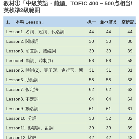
教材①「中級英語・前編」TOEIC 400 – 500点相当/
英検準2級範囲
1. 「本科 Lesson」
択一
並べ替え
空所記入
Lesson1. 名詞、冠詞、代名詞
44
44
44
Lesson2. 関係詞
30
30
30
Lesson3. 前置詞、接続詞
39
39
39
Lesoon4. 動詞、時制(1)
58
58
58
Lesson5. 時制(2)、完了形、進行形、態
31
31
31
Lesson6. 助動詞
58
58
58
Lesson7. 仮定法
62
62
62
Lesson8. 不定詞
64
64
64
Lesson9. 動名詞
61
61
61
Lesson10. 分詞
33
32
32
Lesson11. 形容詞、副詞
39
39
39
Lesson12. 比較
42
42
42