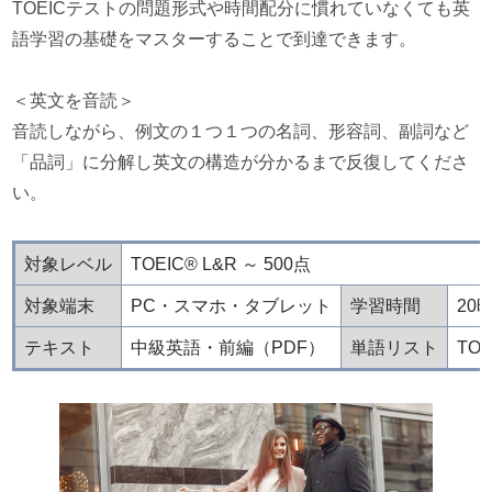
TOEICテストの問題形式や時間配分に慣れていなくても英
語学習の基礎をマスターすることで到達できます。
＜英文を音読＞
音読しながら、例文の１つ１つの名詞、形容詞、副詞など
「品詞」に分解し英文の構造が分かるまで反復してくださ
い。
対象レベル
TOEIC® L&R ～ 500点
対象端末
PC・スマホ・タブレット
学習時間
20
テキスト
中級英語・前編（PDF）
単語リスト
TO