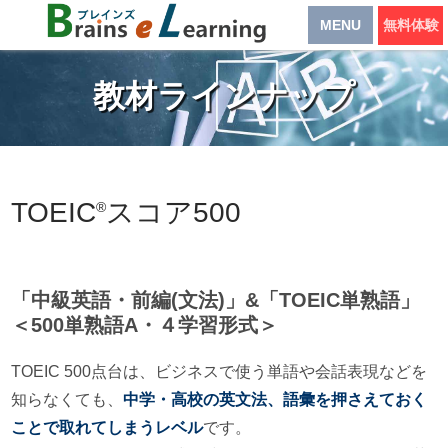
MENU
無料体験
教材ラインナップ
TOEIC
スコア500
®
「中級英語・前編(文法)」
&「
TOEIC単熟語」
＜500単熟語A・４学習形式＞
TOEIC 500点台は、ビジネスで使う単語や会話表現などを
知らなくても、
中学・高校の英文法、語彙を押さえておく
ことで取れてしまうレベル
です。