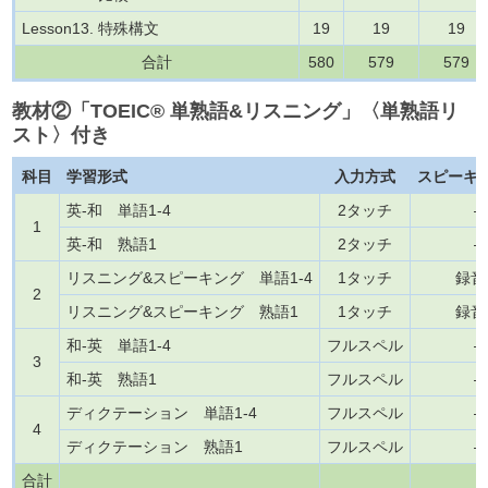
Lesson13. 特殊構文
19
19
19
合計
580
579
579
教材
②
「TOEIC® 単熟語&リスニング」〈単熟語リ
スト〉付き
科目
学習形式
入力方式
スピーキ
英-和 単語1-4
2タッチ
–
1
英-和 熟語1
2タッチ
–
リスニング&スピーキング 単語1-4
1タッチ
録音
2
リスニング&スピーキング 熟語1
1タッチ
録音
和-英 単語1-4
フルスペル
–
3
和-英 熟語1
フルスペル
–
ディクテーション 単語1-4
フルスペル
–
4
ディクテーション 熟語1
フルスペル
–
合計