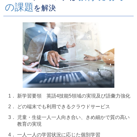
の課題
を解決
1．
新学習要領 英語4技能5領域の実現及び語彙力強化
2．
どの端末でも利用できるクラウドサービス
3．
児童・生徒一人一人向き合い、きめ細かで質の高い
教育の実現
4．
一人一人の学習状況に応じた個別学習